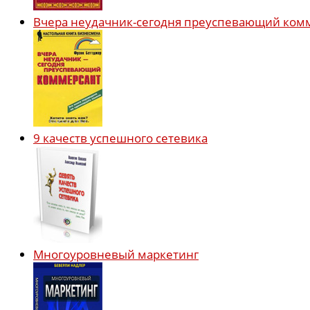
Вчера неудачник-сегодня преуспевающий ком
9 качеств успешного сетевика
Многоуровневый маркетинг