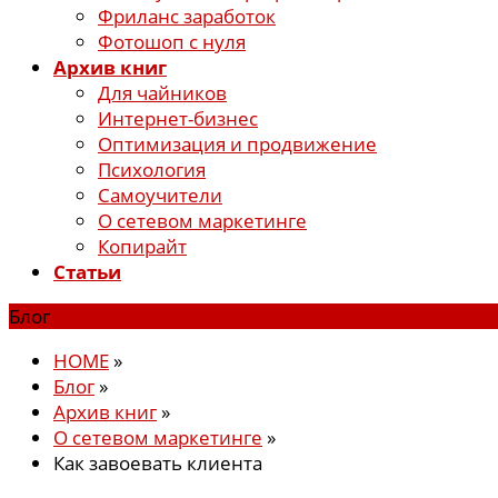
Фриланс заработок
Фотошоп с нуля
Архив книг
Для чайников
Интернет-бизнес
Оптимизация и продвижение
Психология
Самоучители
О сетевом маркетинге
Копирайт
Статьи
Блог
HOME
»
Блог
»
Архив книг
»
О сетевом маркетинге
»
Как завоевать клиента