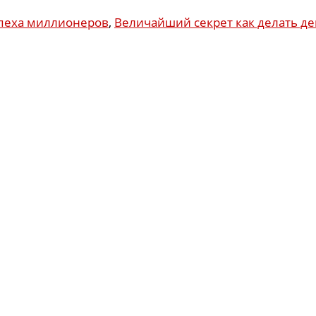
спеха миллионеров
,
Величайший секрет как делать д