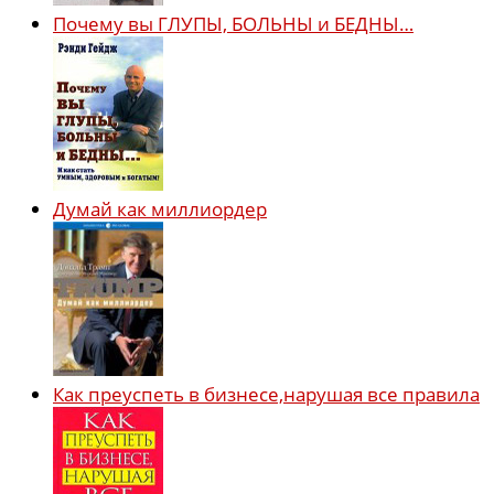
Почему вы ГЛУПЫ, БОЛЬНЫ и БЕДНЫ…
Думай как миллиордер
Как преуспеть в бизнесе,нарушая все правила