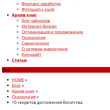
Фриланс заработок
Фотошоп с нуля
Архив книг
Для чайников
Интернет-бизнес
Оптимизация и продвижение
Психология
Самоучители
О сетевом маркетинге
Копирайт
Статьи
Блог
HOME
»
Блог
»
Архив книг
»
Психология
»
10 секретов достижения богатства