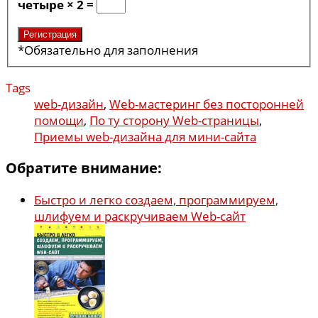
четыре × 2 =
*
Обязательно для заполнения
Tags
web-дизайн
,
Web-мастеринг без посторонней
помощи
,
По ту сторону Web-страницы
,
Приемы web-дизайна для мини-сайта
Обратите внимание:
Быстро и легко создаем, программируем,
шлифуем и раскручиваем Web-сайт