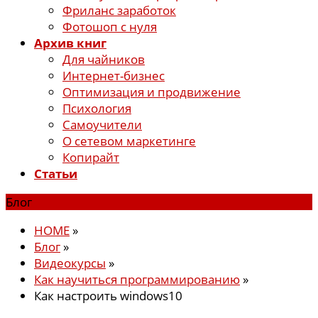
Фриланс заработок
Фотошоп с нуля
Архив книг
Для чайников
Интернет-бизнес
Оптимизация и продвижение
Психология
Самоучители
О сетевом маркетинге
Копирайт
Статьи
Блог
HOME
»
Блог
»
Видеокурсы
»
Как научиться программированию
»
Как настроить windows10